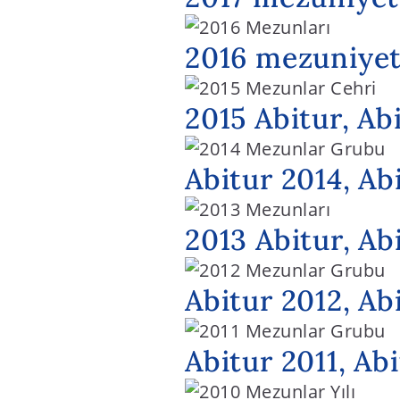
Toggle toggle 
2016 mezuniyeti
Toggle toggle 
2015 Abitur, Ab
Toggle toggle 
Abitur 2014, Ab
Toggle toggle 
2013 Abitur, Ab
Toggle toggle 
Abitur 2012, Ab
Toggle toggle 
Abitur 2011, Ab
Toggle toggle 