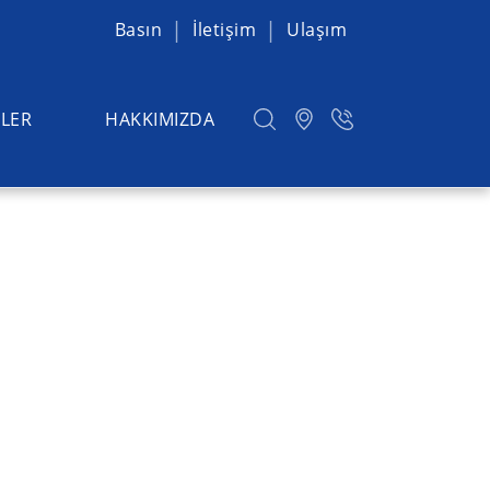
Basın
İletişim
Ulaşım
LER
HAKKIMIZDA