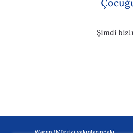
Çocuğu
Şimdi bizi
Waren (Müritz) yakınlarındaki