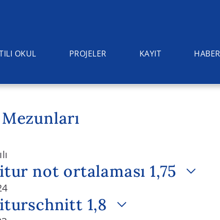
TILI OKUL
PROJELER
KAYIT
HABER
 Mezunları
itur not ortalaması 1,75
item
iturschnitt 1,8
item