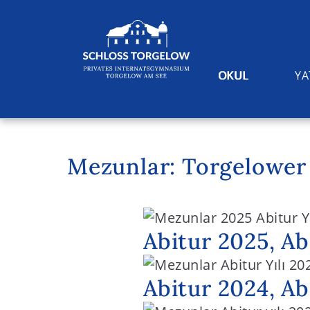
OKUL
YA
S
k
Mezunlar: Torgelower
i
Suchen
p
t
o
Abitur 2025, Ab
Toggle toggle 
c
o
Abitur 2024, Ab
n
Toggle toggle 