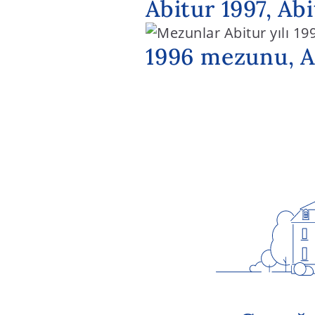
Abitur 1997, Abi
Toggle toggle 
1996 mezunu, A
Toggle toggle 