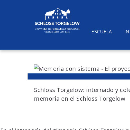
ESCUELA
I
S
k
i
Suchen
p
t
Schloss Torgelow: internado y col
o
memoria en el Schloss Torgelow
c
o
n