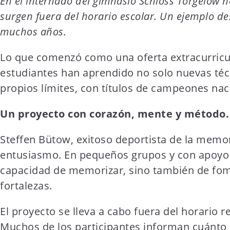
En el internado del gimnasio Schloss Torgelow n
t
surgen fuera del horario escolar. Un ejemplo de
e
muchos años.
n
t
Lo que comenzó como una oferta extracurricul
estudiantes han aprendido no solo nuevas téc
propios límites, con títulos de campeones nac
Un proyecto con corazón, mente y método.
Steffen Bütow, exitoso deportista de la memori
entusiasmo. En pequeños grupos y con apoyo i
capacidad de memorizar, sino también de fome
fortalezas.
El proyecto se lleva a cabo fuera del horario 
Muchos de los participantes informan cuánto le