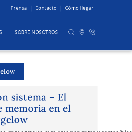
Prensa
Contacto
Cómo llegar
S
SOBRE NOSOTROS
gelow
n sistema – El proyecto de
n sistema – El
e memoria en el
rgelow