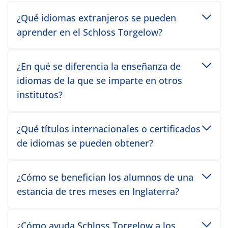
Toggle accordion item
¿Qué idiomas extranjeros se pueden
aprender en el Schloss Torgelow?
Toggle accordion item
¿En qué se diferencia la enseñanza de
idiomas de la que se imparte en otros
institutos?
Toggle accordion item
¿Qué títulos internacionales o certificados
de idiomas se pueden obtener?
Toggle accordion item
¿Cómo se benefician los alumnos de una
estancia de tres meses en Inglaterra?
Toggle accordion item
¿Cómo ayuda Schloss Torgelow a los