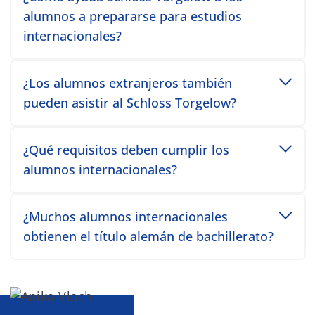
alumnos a prepararse para estudios
internacionales?
Toggle accordion item
¿Los alumnos extranjeros también
pueden asistir al Schloss Torgelow?
Toggle accordion item
¿Qué requisitos deben cumplir los
alumnos internacionales?
Toggle accordion item
¿Muchos alumnos internacionales
obtienen el título alemán de bachillerato?