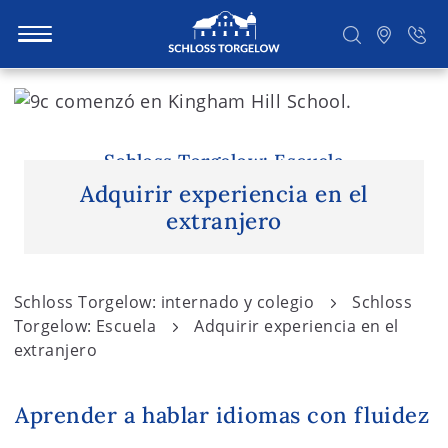
S
k
i
Suchen
p
Schloss Torgelow: Escuela
t
Adquirir experiencia en el
o
extranjero
c
o
n
Schloss Torgelow: internado y colegio
Schloss
t
Torgelow: Escuela
Adquirir experiencia en el
e
extranjero
n
t
Aprender a hablar idiomas con fluidez