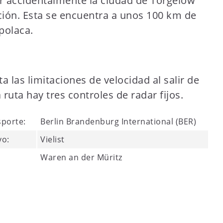
r accidentalmente la ciudad de Torgelow
ción. Esta se encuentra a unos 100 km de
 polaca.
a las limitaciones de velocidad al salir de
a ruta hay tres controles de radar fijos.
sporte:
Berlin Brandenburg International (BER)
vo:
Vielist
Waren an der Müritz