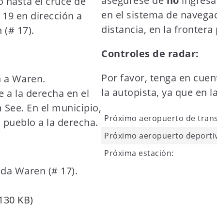
asegúrese de
no
ingresa
 hasta el cruce de
en el sistema de navega
 19 en dirección a
distancia, en la frontera
 (# 17).
Controles de radar:
Por favor, tenga en cuent
n a Waren.
la autopista, ya que en l
 a la derecha en el
See. En el municipio,
Próximo aeropuerto de tran
l pueblo a la derecha.
Próximo aeropuerto deporti
Próxima estación:
ida Waren (# 17).
130 KB)