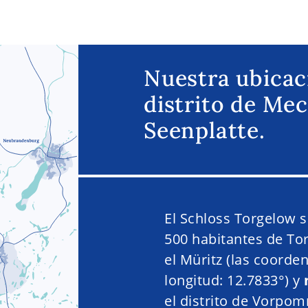
Nuestra ubicaci
distrito de Me
Seenplatte.
El Schloss Torgelow 
500 habitantes de To
el Müritz (las coorde
longitud: 12.7833°) y
el distrito de Vorpo