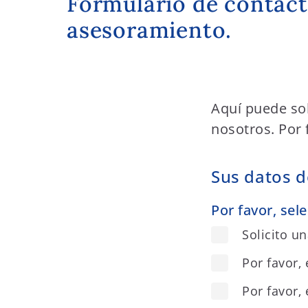
Formulario de contacto
t
asesoramiento.
e
n
t
Aquí puede sol
nosotros. Por f
Sus datos d
Por favor, sel
Solicito un
Por favor, 
Por favor,