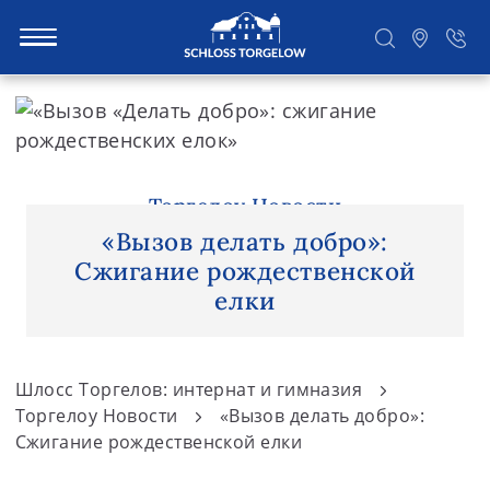
S
k
i
Suchen
p
t
Торгелоу Новости
o
«Вызов делать добро»:
c
Сжигание рождественской
o
елки
n
t
e
Шлосс Торгелов: интернат и гимназия
n
Торгелоу Новости
«Вызов делать добро»:
t
Сжигание рождественской елки