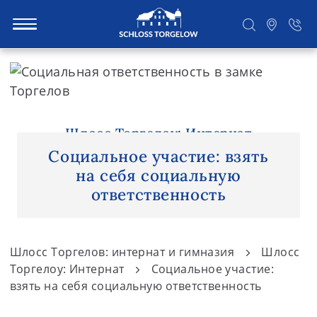
S
k
i
Suchen
p
t
Шлосс Торгелоу: Интернат
o
Социальное участие: взять
c
на себя социальную
o
ответственность
n
t
e
Шлосс Торгелов: интернат и гимназия
Шлосс
n
Торгелоу: Интернат
Социальное участие:
t
взять на себя социальную ответственность