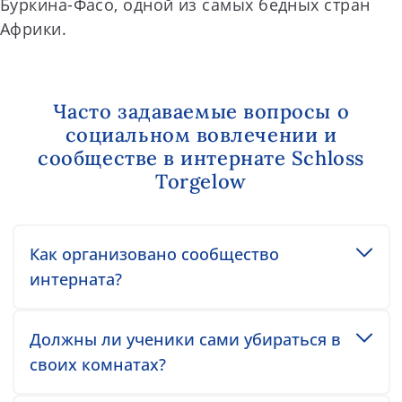
Буркина-Фасо, одной из самых бедных стран
Африки.
Часто задаваемые вопросы о
социальном вовлечении и
сообществе в интернате Schloss
Torgelow
Toggle accordion item
Как организовано сообщество
интерната?
Toggle accordion item
Должны ли ученики сами убираться в
своих комнатах?