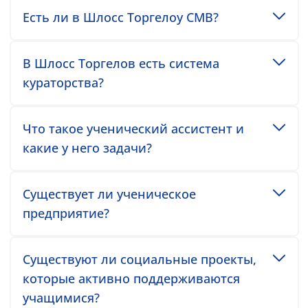
Toggle accordion item
Есть ли в Шлосс Торгелоу СМВ?
Toggle accordion item
В Шлосс Торгелов есть система
кураторства?
Toggle accordion item
Что такое ученический ассистент и
какие у него задачи?
Toggle accordion item
Существует ли ученическое
предприятие?
Toggle accordion item
Существуют ли социальные проекты,
которые активно поддерживаются
учащимися?