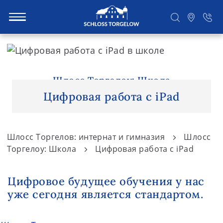
S
k
i
Suchen
p
Шлосс Торгелоу: Школа
t
Цифровая работа с iPad
o
c
o
Шлосс Торгелов: интернат и гимназия
Шлосс
n
Торгелоу: Школа
Цифровая работа с iPad
t
e
Цифровое будущее обучения у нас
n
уже сегодня является стандартом.
t