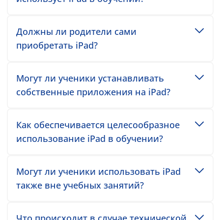
Toggle accordion item
Должны ли родители сами
приобретать iPad?
Toggle accordion item
Могут ли ученики устанавливать
собственные приложения на iPad?
Toggle accordion item
Как обеспечивается целесообразное
использование iPad в обучении?
Toggle accordion item
Могут ли ученики использовать iPad
также вне учебных занятий?
Toggle accordion item
Что происходит в случае технической