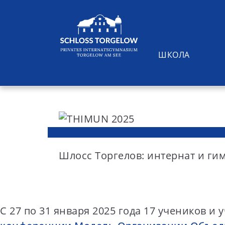
ШКОЛА
S
k
i
Suchen
p
t
Шлосс Торгелов: интернат и г
o
c
o
С 27 по 31 января 2025 года 17 учеников 
n