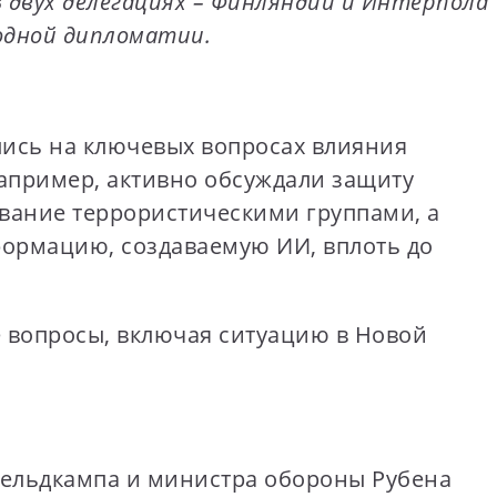
В двух делегациях – Финляндии и Интерпола
родной дипломатии.
ились на ключевых вопросах влияния
например, активно обсуждали защиту
ование террористическими группами, а
формацию, создаваемую ИИ, вплоть до
 вопросы, включая ситуацию в Новой
ельдкампа и министра обороны Рубена