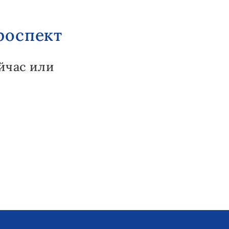
роспект
йчас или
.