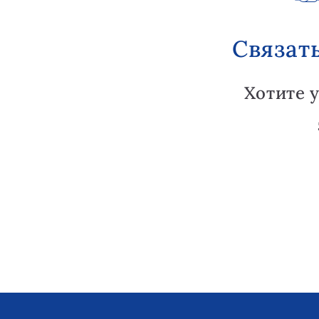
Связат
Хотите 