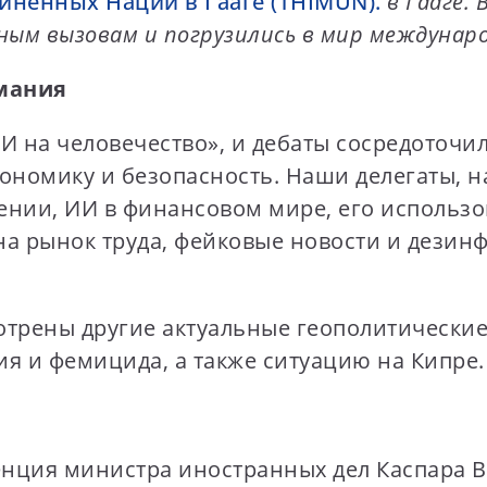
ненных Наций в Гааге (THIMUN).
в Гааге. 
ьным вызовам и погрузились в мир междуна
мания
ИИ на человечество», и дебаты сосредоточ
кономику и безопасность. Наши делегаты, 
нении, ИИ в финансовом мире, его использ
на рынок труда, фейковые новости и дезин
трены другие актуальные геополитические
я и фемицида, а также ситуацию на Кипре.
нция министра иностранных дел Каспара В