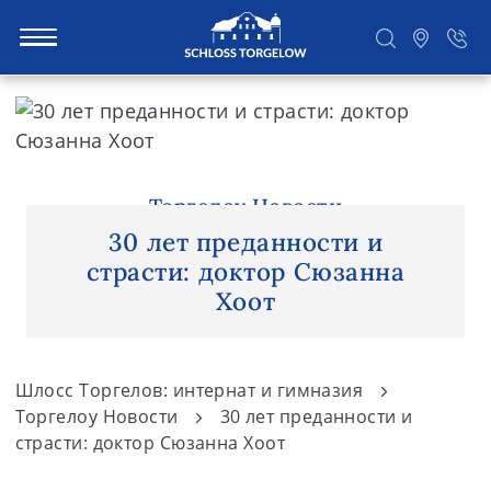
S
k
i
Suchen
p
t
Торгелоу Новости
o
30 лет преданности и
c
страсти: доктор Сюзанна
o
Хоот
n
t
e
Шлосс Торгелов: интернат и гимназия
n
Торгелоу Новости
30 лет преданности и
t
страсти: доктор Сюзанна Хоот