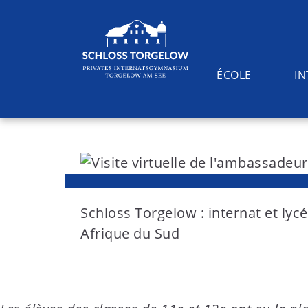
ÉCOLE
I
S
k
i
Suchen
p
t
Schloss Torgelow : internat et lyc
o
Afrique du Sud
c
o
n