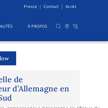
Presse
Contact
Accès
ALITÉS
À PROPOS
elow
le de l’ambassadeur d’Allemagne en
elle de
eur d’Allemagne en
 Sud