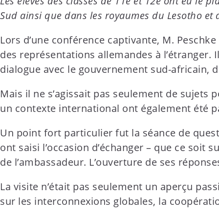
Les élèves des classes de 11e et 12e ont eu le pl
t
Sud ainsi que dans les royaumes du Lesotho et d’
e
n
Lors d’une conférence captivante, M. Peschke 
t
des représentations allemandes à l’étranger. Il
dialogue avec le gouvernement sud-africain, d
Mais il ne s’agissait pas seulement de sujets 
un contexte international ont également été p
Un point fort particulier fut la séance de ques
ont saisi l’occasion d’échanger – que ce soit s
de l’ambassadeur. L’ouverture de ses réponses
La visite n’était pas seulement un aperçu pas
sur les interconnexions globales, la coopérati