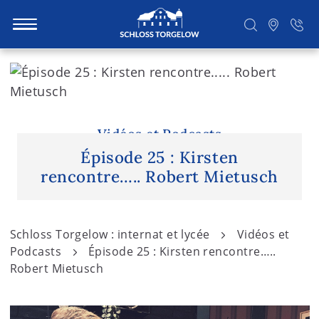
S
k
i
Suchen
p
t
Vidéos et Podcasts
o
Épisode 25 : Kirsten
c
rencontre….. Robert Mietusch
o
n
t
Schloss Torgelow : internat et lycée
Vidéos et
e
Podcasts
Épisode 25 : Kirsten rencontre…..
n
Robert Mietusch
t