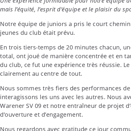
Une expérience formidable pour notre équipe de j
t
mais l’équité, l’esprit d’équipe et le plaisir du spo
e
n
Notre équipe de juniors a pris le court chemin 
t
jeunes du club était prévu.
En trois tiers-temps de 20 minutes chacun, un
total, ont joué de manière concentrée et en t
du club, ce fut une expérience très réussie. Le
clairement au centre de tout.
Nous sommes très fiers des performances de n
interagissons les uns avec les autres. Nous av
Warener SV 09 et notre entraîneur de projet 
d’ouverture et d’engagement.
Nous regardons avec gratitude ce jour commun