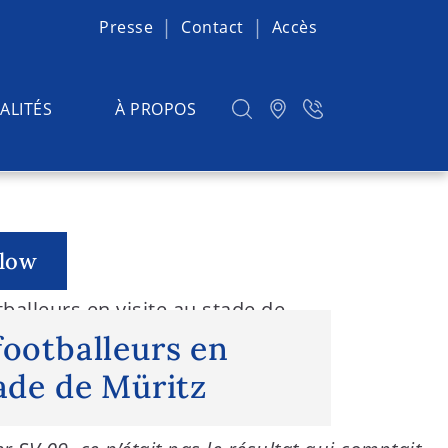
Presse
Contact
Accès
ALITÉS
À PROPOS
elow
tballeurs en visite au stade de
footballeurs en
tade de Müritz