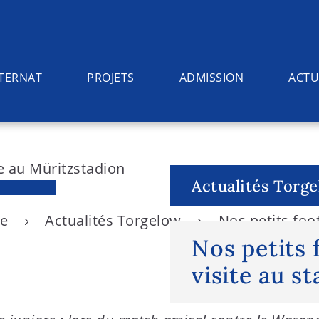
NTERNAT
PROJETS
ADMISSION
ACTU
Actualités Torg
ée
Actualités Torgelow
Nos petits foo
Nos petits 
visite au s