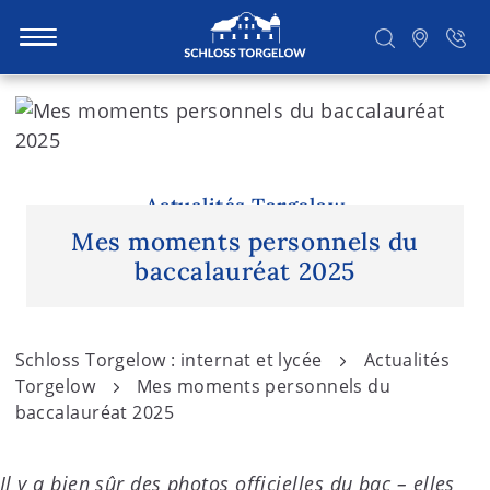
S
k
i
Suchen
p
t
Actualités Torgelow
o
Mes moments personnels du
c
baccalauréat 2025
o
n
t
Schloss Torgelow : internat et lycée
Actualités
e
Torgelow
Mes moments personnels du
n
baccalauréat 2025
t
Il y a bien sûr des photos officielles du bac – elles