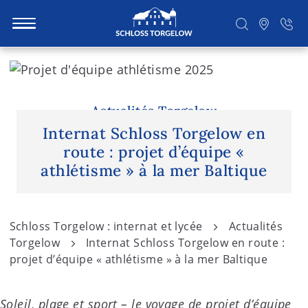
S
k
i
Suchen
p
Actualités Torgelow
t
Internat Schloss Torgelow en
o
route : projet d’équipe «
c
athlétisme » à la mer Baltique
o
n
t
Schloss Torgelow : internat et lycée
Actualités
e
Torgelow
Internat Schloss Torgelow en route :
n
projet d’équipe « athlétisme » à la mer Baltique
t
Soleil, plage et sport – le voyage de projet d’équipe