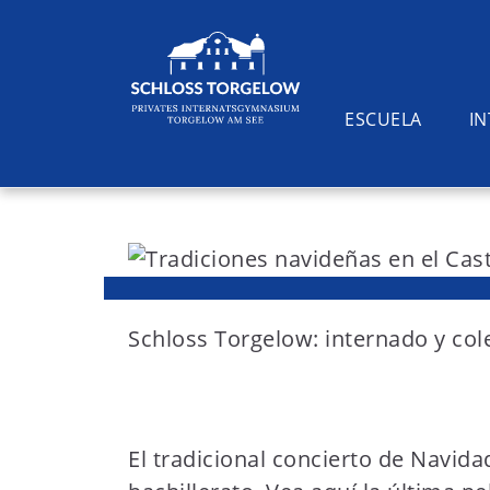
ESCUELA
I
S
k
i
Suchen
p
t
Schloss Torgelow: internado y col
o
c
o
El tradicional concierto de Navida
n