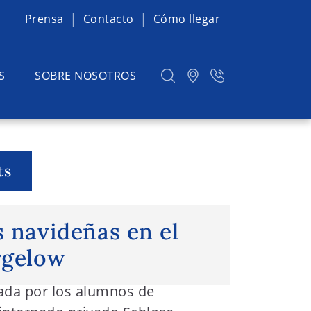
Prensa
Contacto
Cómo llegar
S
SOBRE NOSOTROS
ts
avideñas en el Schloss Torgelow
 navideñas en el
rgelow
zada por los alumnos de