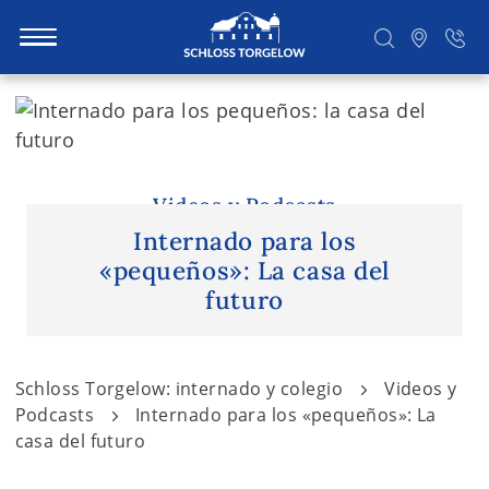
S
k
i
Suchen
p
t
Videos y Podcasts
o
Internado para los
c
«pequeños»: La casa del
o
futuro
n
t
e
Schloss Torgelow: internado y colegio
Videos y
n
Podcasts
Internado para los «pequeños»: La
t
casa del futuro