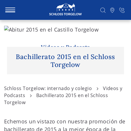
S
k
i
Suchen
p
Videos y Podcasts
t
Bachillerato 2015 en el Schloss
o
Torgelow
c
o
n
Schloss Torgelow: internado y colegio
Videos y
t
Podcasts
Bachillerato 2015 en el Schloss
e
Torgelow
n
t
Echemos un vistazo con nuestra promoción de
bachillerato de 2015 a la mejor época de la