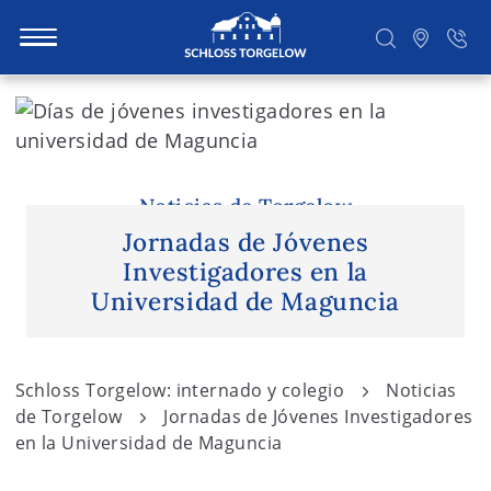
S
k
i
Suchen
p
t
Noticias de Torgelow
o
Jornadas de Jóvenes
c
Investigadores en la
o
Universidad de Maguncia
n
t
e
Schloss Torgelow: internado y colegio
Noticias
n
de Torgelow
Jornadas de Jóvenes Investigadores
t
en la Universidad de Maguncia