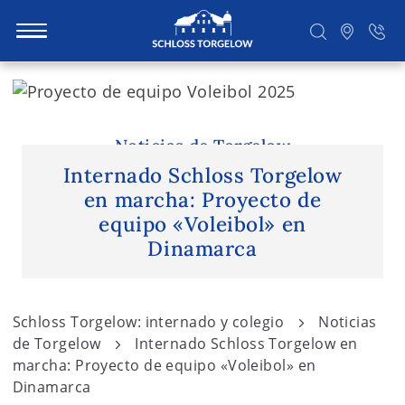
S
k
i
Suchen
p
Noticias de Torgelow
t
Internado Schloss Torgelow
o
en marcha: Proyecto de
c
equipo «Voleibol» en
o
Dinamarca
n
t
e
Schloss Torgelow: internado y colegio
Noticias
n
de Torgelow
Internado Schloss Torgelow en
t
marcha: Proyecto de equipo «Voleibol» en
Dinamarca