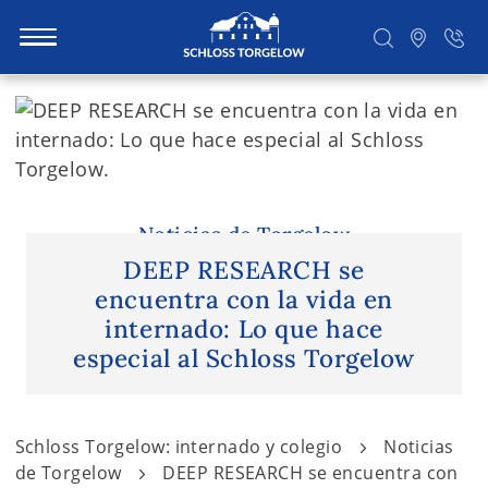
S
k
i
Suchen
p
t
o
Noticias de Torgelow
c
DEEP RESEARCH se
o
encuentra con la vida en
n
internado: Lo que hace
t
especial al Schloss Torgelow
e
n
t
Schloss Torgelow: internado y colegio
Noticias
de Torgelow
DEEP RESEARCH se encuentra con