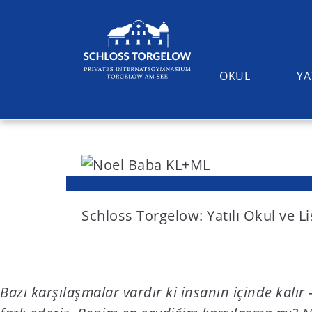
OKUL
YA
S
k
i
Suchen
p
t
Schloss Torgelow: Yatılı Okul ve L
o
c
o
Bazı karşılaşmalar vardır ki insanın içinde kalı
n