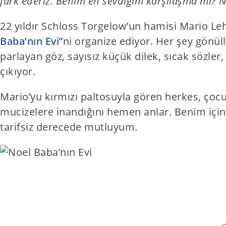
fark ederiz. Benim en sevdiğim karşılaşma mı? No
t
e
22 yıldır Schloss Torgelow’un hamisi Mario Le
n
Baba’nın Evi”
ni organize ediyor. Her şey gönüll
t
parlayan göz, sayısız küçük dilek, sıcak sözler,
çıkıyor.
Mario’yu kırmızı paltosuyla gören herkes, çocu
mucizelere inandığını hemen anlar. Benim için
tarifsiz derecede mutluyum.