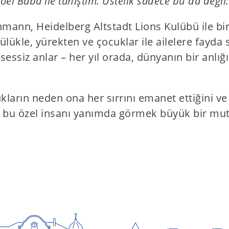
el Baba ile tanıştım. Üstelik sadece bu da değil:
hmann, Heidelberg Altstadt Lions Kulübü ile bi
ülükle, yürekten ve çocuklar ile ailelere fayda s
 sessiz anlar – her yıl orada, dünyanın bir anlığ
kların neden ona her sırrını emanet ettiğini ve
 bu özel insanı yanımda görmek büyük bir mutlu