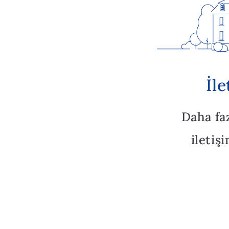
İl
Daha fa
iletiş