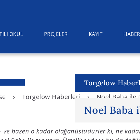
TILI OKUL
PROJELER
KAYIT
HABER
Torgelow Haberl
ise
Torgelow Haberleri
Noel Baba ile 
Noel Baba i
r – ve bazen o kadar olağanüstüdürler ki, ne kada