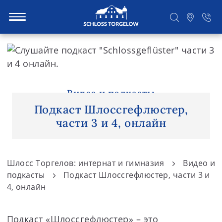
S
k
i
Suchen
p
t
Видео и подкасты
o
Подкаст Шлоссгефлюстер,
c
части 3 и 4, онлайн
o
n
t
Шлосс Торгелов: интернат и гимназия
Видео и
e
подкасты
Подкаст Шлоссгефлюстер, части 3 и
n
4, онлайн
t
Подкаст «Шлоссгефлюстер» – это