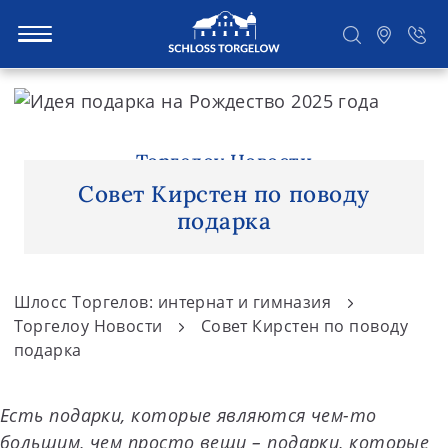
S
k
i
Suchen
p
Торгелоу Новости
t
Совет Кирстен по поводу
o
подарка
c
o
n
Шлосс Торгелов: интернат и гимназия
t
Торгелоу Новости
Совет Кирстен по поводу
e
подарка
n
t
Есть подарки, которые являются чем-то
большим, чем просто вещи – подарки, которые