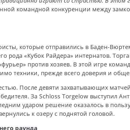
радиционно играют со страстью. В этом г
нной командной конкуренции между замко
исты, которые отправились в Баден-Вюрте
го рода «Кубок Райдера» интернатов. Торг
фурьер» против хозяев. В этой игре команд
имо техники, прежде всего доверия и обще
естью. После девяти захватывающих матчей 
едителя. За Schloss Torgelow выступил Ант
ледним ударом решение оказалось в пользу
ернулись к озеру с поднятой головой.
него раунда