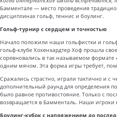
Когда интернатские школы встречаются, т
t
Бамментале — место проведения традицио
e
дисциплинах гольф, теннис и боулинг.
n
t
Гольф-турнир с сердцем и точностью
Начало положили наши гольфистки и гольф
гольф-клубе Хохенхардтер Хоф прошла свое
соревновались в так называемом формате «
одним мячом. Эта форма игры требует, пом
Сражались страстно, играли тактично и с ч
дополнительный раунд для определения поб
было равное противостояние. Только с пос
возвращается в Бамменталь. Наши игроки в
Боулинг-кубок с напряжением до послед