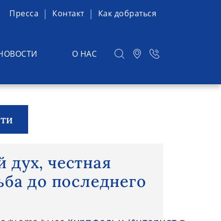
Пресса
Контакт
Как добраться
НОВОСТИ
О НАС
сти
й дух, честная игра и борьба
 дух, честная
ьба до последнего