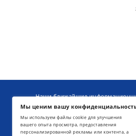
Наши ближайшие информационн
дни в Торгелове-на-зее, недалеко 
Мы ценим вашу конфиденциальност
Варена (Мюриц):
Мы используем файлы cookie для улучшения
вашего опыта просмотра, предоставления
персонализированной рекламы или контента, а