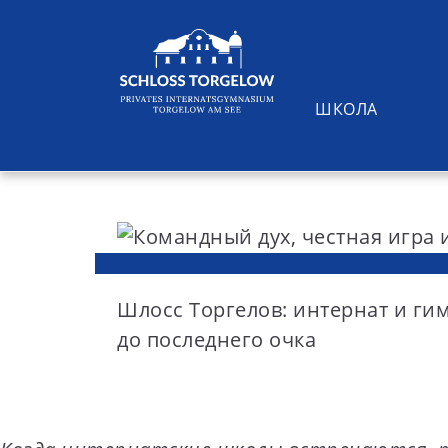
ШКОЛА
S
k
i
Suchen
p
t
Шлосс Торгелов: интернат и г
o
до последнего очка
c
o
n