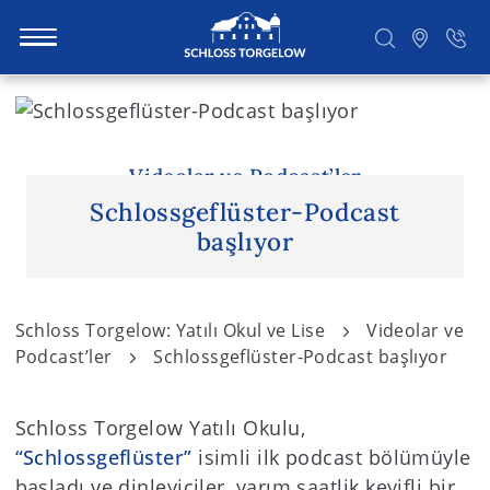
S
k
i
Suchen
p
Videolar ve Podcast’ler
t
Schlossgeflüster-Podcast
o
başlıyor
c
o
n
Schloss Torgelow: Yatılı Okul ve Lise
Videolar ve
t
Podcast’ler
Schlossgeflüster-Podcast başlıyor
e
n
Schloss Torgelow Yatılı Okulu,
t
“Schlossgeflüster”
isimli ilk podcast bölümüyle
başladı ve dinleyiciler, yarım saatlik keyifli bir