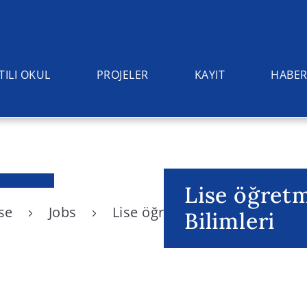
TILI OKUL
PROJELER
KAYIT
HABER
Lise öğretm
ise
Jobs
Lise öğretmenliği Bilgisayar B
Bilimleri