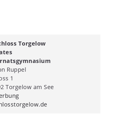
hloss Torgelow
ates
ernatsgymnasium
on Ruppel
oss 1
2 Torgelow am See
erbung
losstorgelow.de