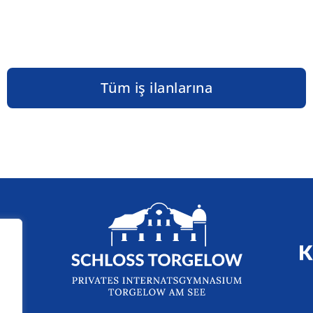
Tüm iş ilanlarına
iz