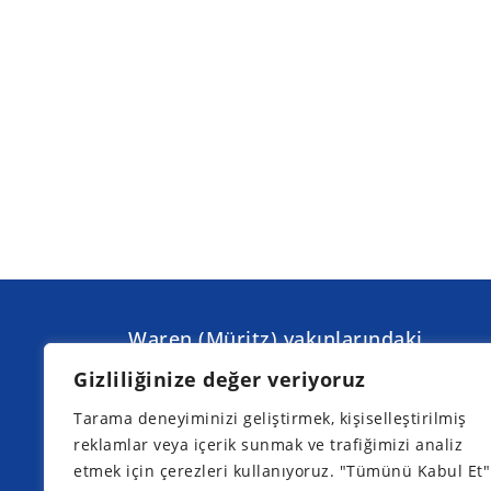
Waren (Müritz) yakınlarındaki
Torgelow am See'de düzenleyeceğim
Gizliliğinize değer veriyoruz
bir sonraki bilgilendirme günleri:
Tarama deneyiminizi geliştirmek, kişiselleştirilmiş
reklamlar veya içerik sunmak ve trafiğimizi analiz
etmek için çerezleri kullanıyoruz. "Tümünü Kabul Et"