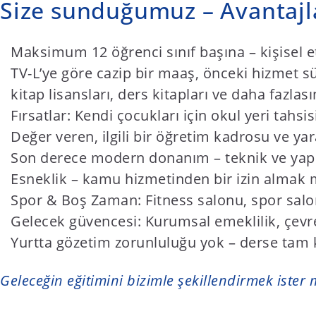
Size sunduğumuz – Avantajlar
Maksimum 12 öğrenci sınıf başına – kişisel et
TV-L’ye göre cazip bir maaş, önceki hizmet sü
kitap lisansları, ders kitapları ve daha fazlas
Fırsatlar: Kendi çocukları için okul yeri tahs
Değer veren, ilgili bir öğretim kadrosu ve yarat
Son derece modern donanım – teknik ve yapı
Esneklik – kamu hizmetinden bir izin alma
Spor & Boş Zaman: Fitness salonu, spor salonu
Gelecek güvencesi: Kurumsal emeklilik, çevre d
Yurtta gözetim zorunluluğu yok – derse tam
Geleceğin eğitimini bizimle şekillendirmek iste