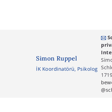
Sc
priv
Int
Simon Ruppel
Sim
Schl
İK Koordinatörü, Psikolog
1719
bew
@sch