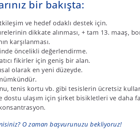
ınız bir bakışta:
kileşim ve hedef odaklı destek için.
relerinin dikkate alınması, + tam 13. maaş, bon
ının karşılanması.
isinde öncelikli değerlendirme.
ıcı fikirler için geniş bir alan.
sal olarak en yeni düzeyde.
k mümkündür.
, tenis kortu vb. gibi tesislerin ücretsiz kulla
ostu ulaşım için şirket bisikletleri ve daha fa
 konsantrasyon.
r misiniz? O zaman başvurunuzu bekliyoruz!