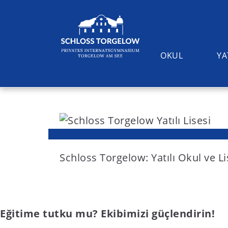
OKUL
YA
S
k
i
Suchen
p
t
Schloss Torgelow: Yatılı Okul ve L
o
c
o
Eğitime tutku mu? Ekibimizi güçlendirin!
n