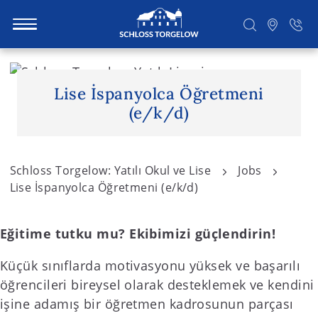
S
k
Lise İspanyolca Öğretmeni
i
Suchen
(e/k/d)
p
t
o
Schloss Torgelow: Yatılı Okul ve Lise
Jobs
c
Lise İspanyolca Öğretmeni (e/k/d)
o
n
t
Eğitime tutku mu? Ekibimizi güçlendirin!
e
Küçük sınıflarda motivasyonu yüksek ve başarılı
n
öğrencileri bireysel olarak desteklemek ve kendini
t
işine adamış bir öğretmen kadrosunun parçası