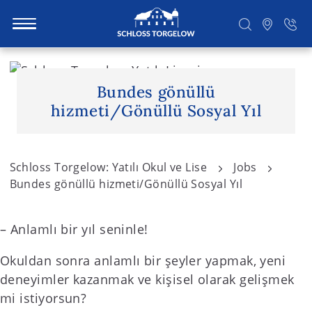
S
k
Bundes gönüllü
i
Suchen
hizmeti/Gönüllü Sosyal Yıl
p
t
o
Schloss Torgelow: Yatılı Okul ve Lise
Jobs
c
Bundes gönüllü hizmeti/Gönüllü Sosyal Yıl
o
n
t
– Anlamlı bir yıl seninle!
e
Okuldan sonra anlamlı bir şeyler yapmak, yeni
n
deneyimler kazanmak ve kişisel olarak gelişmek
t
mi istiyorsun?