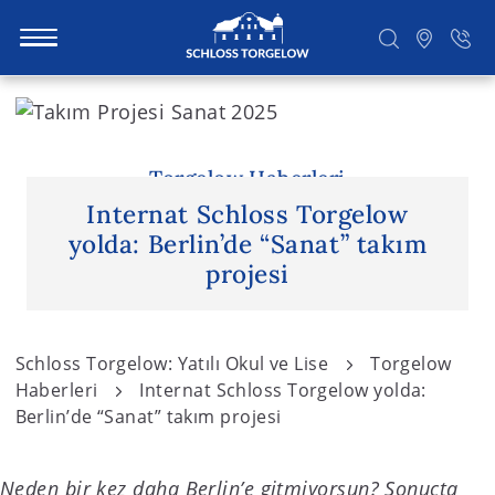
S
k
i
Suchen
p
Torgelow Haberleri
t
Internat Schloss Torgelow
o
yolda: Berlin’de “Sanat” takım
c
projesi
o
n
t
Schloss Torgelow: Yatılı Okul ve Lise
Torgelow
e
Haberleri
Internat Schloss Torgelow yolda:
n
Berlin’de “Sanat” takım projesi
t
Neden bir kez daha Berlin’e gitmiyorsun? Sonuçta