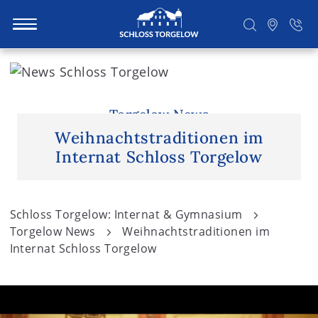
S
k
i
Suchen
p
Torgelow News
t
Weihnachtstraditionen im
o
Internat Schloss Torgelow
c
o
n
Schloss Torgelow: Internat & Gymnasium
t
Torgelow News
Weihnachtstraditionen im
e
Internat Schloss Torgelow
n
t