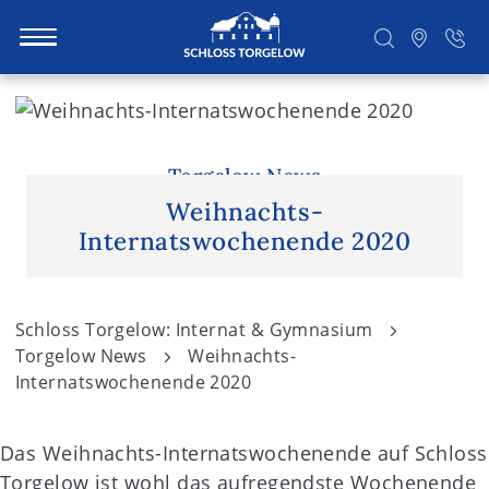
S
k
i
Suchen
p
Torgelow News
t
Weihnachts-
o
Internatswochenende 2020
c
o
n
Schloss Torgelow: Internat & Gymnasium
t
Torgelow News
Weihnachts-
e
Internatswochenende 2020
n
t
Das Weihnachts-Internatswochenende auf Schloss
Torgelow ist wohl das aufregendste Wochenende