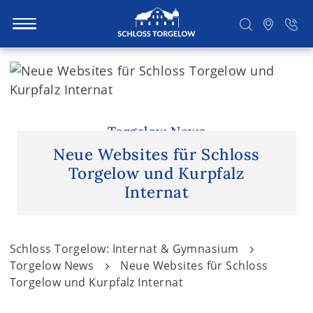
S
k
i
Suchen
p
t
Torgelow News
o
Neue Websites für Schloss
c
Torgelow und Kurpfalz
o
Internat
n
t
e
Schloss Torgelow: Internat & Gymnasium
n
Torgelow News
Neue Websites für Schloss
t
Torgelow und Kurpfalz Internat