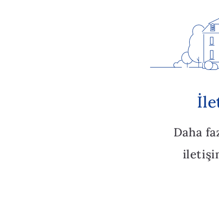
İl
Daha fa
iletiş