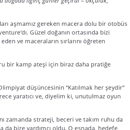
a doğada ilginç günler geçirdi – okçuluk,
rlukları aşmamız gereken macera dolu bir otobüs
nture’dı. Güzel doğanın ortasında bizi
eden ve maceraların sırlarını öğreten
u bir kamp ateşi için biraz daha pratiğe
. Olimpiyat düşüncesinin “Katılmak her şeydir”
ece yaratıcı ve, diyelim ki, unutulmaz oyun
nı zamanda strateji, beceri ve takım ruhu da
rda da bize yardımcı oldu. O esnada, hedefe