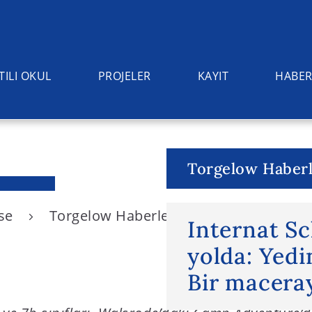
TILI OKUL
PROJELER
KAYIT
HABER
Torgelow Haberl
ise
Torgelow Haberleri
Internat Schlo
Internat S
yolda: Yedin
Bir macera