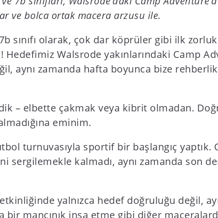
a ve 7b sınıfları, Walsrode’daki Camp Adventure’d
ar ve bolca ortak macera arzusu ile.
 7b sınıfı olarak, çok dar köprüler gibi ilk zo
 Hedefimiz Walsrode yakınlarındaki Camp Adve
l, aynı zamanda hafta boyunca bize rehberlik 
dik – elbette çakmak veya kibrit olmadan. Doğr
 kalmadığına eminim.
utbol turnuvasıyla sportif bir başlangıç yaptık
ini sergilemekle kalmadı, aynı zamanda son der
etkinliğinde yalnızca hedef doğruluğu değil, ay
atta bir mancınık inşa etme gibi diğer macerala