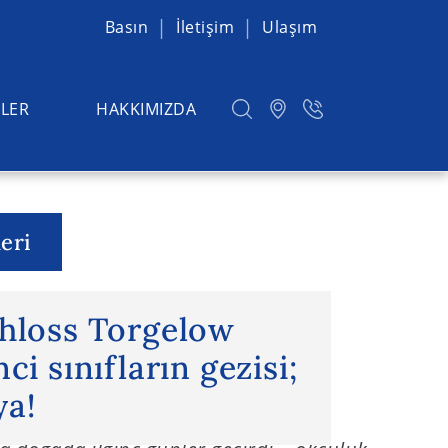
Basın
İletişim
Ulaşım
LER
HAKKIMIZDA
eri
ss Torgelow yolda: Yedinci
chloss Torgelow
ci sınıfların gezisi;
ya!