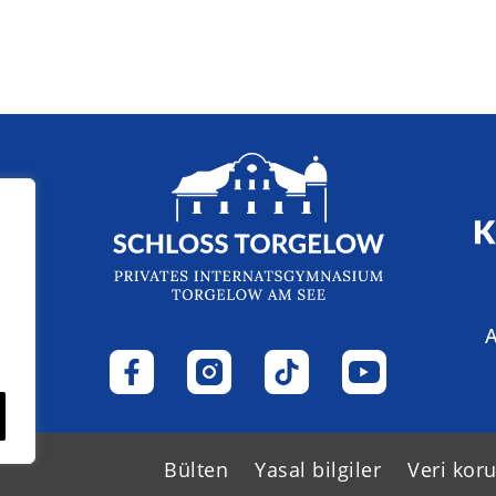
iz
A
ş
Bülten
Yasal bilgiler
Veri kor