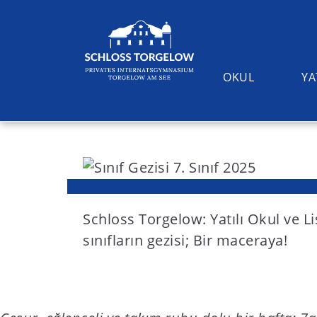
OKUL
YA
S
k
i
Suchen
p
t
Schloss Torgelow: Yatılı Okul ve L
o
sınıfların gezisi; Bir maceraya!
c
o
n