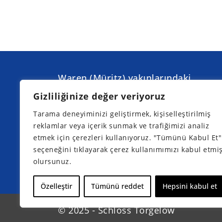
Waren (Müritz) yakınlarındaki
Torgelow am See'de düzenleyeceğim
Gizliliğinize değer veriyoruz
bir sonraki bilgilendirme günleri:
Tarama deneyiminizi geliştirmek, kişiselleştirilmiş
reklamlar veya içerik sunmak ve trafiğimizi analiz
etmek için çerezleri kullanıyoruz. "Tümünü Kabul Et"
seçeneğini tıklayarak çerez kullanımımızı kabul etmi
olursunuz.
Şimdi katılımınızı kaydedin
Özelleştir
Tümünü reddet
Hepsini kabul et
© 2025 - Schloss Torgelow