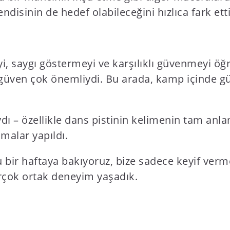
isinin de hedef olabileceğini hızlıca fark etti
eyi, saygı göstermeyi ve karşılıklı güvenmeyi öğ
üven çok önemliydi. Bu arada, kamp içinde günlü
ydı – özellikle dans pistinin kelimenin tam anla
şmalar yapıldı.
bir haftaya bakıyoruz, bize sadece keyif verm
rçok ortak deneyim yaşadık.