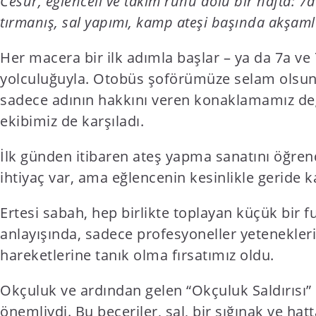
Cesur, eğlenceli ve takım ruhu dolu bir hafta: 7
t
tırmanış, sal yapımı, kamp ateşi başında akşaml
e
n
Her macera bir ilk adımla başlar – ya da 7a ve
t
yolculuğuyla. Otobüs şoförümüze selam olsun!
sadece adının hakkını veren konaklamamız deği
ekibimiz de karşıladı.
İlk günden itibaren ateş yapma sanatını öğren
ihtiyaç var, ama eğlencenin kesinlikle geride
Ertesi sabah, hep birlikte toplayan küçük bir f
anlayışında, sadece profesyoneller yetenekler
hareketlerine tanık olma fırsatımız oldu.
Okçuluk ve ardından gelen “Okçuluk Saldırısı” 
önemliydi. Bu beceriler, sal, bir sığınak ve h