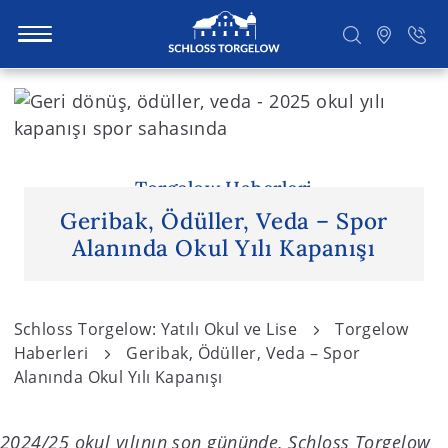
S
k
i
Suchen
p
t
Torgelow Haberleri
o
Geribak, Ödüller, Veda – Spor
c
Alanında Okul Yılı Kapanışı
o
n
t
Schloss Torgelow: Yatılı Okul ve Lise
Torgelow
e
Haberleri
Geribak, Ödüller, Veda – Spor
n
Alanında Okul Yılı Kapanışı
t
2024/25 okul yılının son gününde, Schloss Torgelow