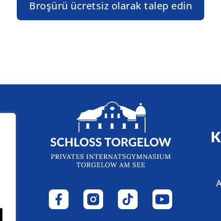
Broşürü ücretsiz olarak talep edin
iz
A
ş