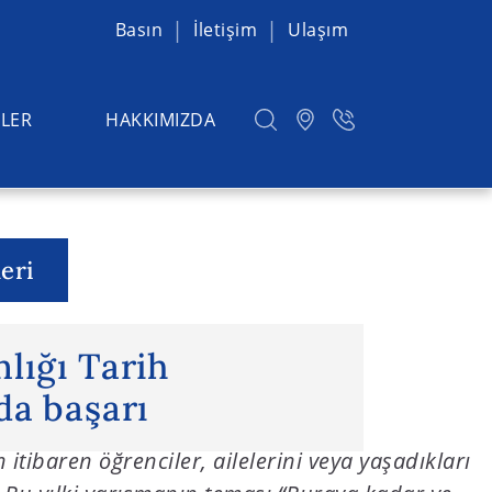
Basın
İletişim
Ulaşım
LER
HAKKIMIZDA
eri
ı Tarih Yarışmasında başarı
lığı Tarih
da başarı
an itibaren öğrenciler, ailelerini veya yaşadıkları