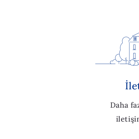
İl
Daha fa
iletiş