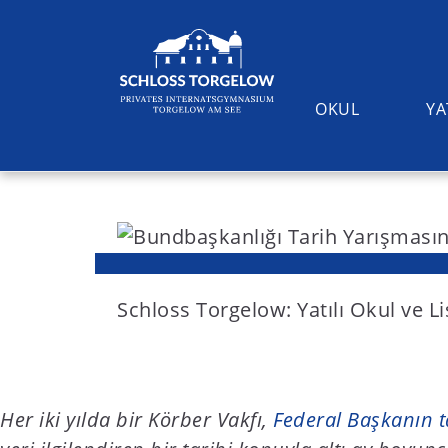
OKUL
YA
S
k
i
Suchen
p
t
Schloss Torgelow: Yatılı Okul ve L
o
c
o
Her iki yılda bir Körber Vakfı,
Federal Başkanın t
n