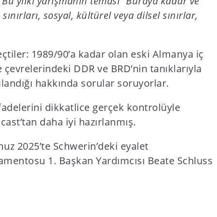
r. Bu yılki yarışmanın teması “Buraya kadar ve
sınırları, sosyal, kültürel veya dilsel sınırlar,
çtiler: 1989/90’a kadar olan eski Almanya iç
le çevrelerindeki DDR ve BRD’nin tanıklarıyla
landığı hakkında sorular soruyorlar.
 ifadelerini dikkatlice gerçek kontrolüyle
cast’tan daha iyi hazırlanmış.
mmuz 2025’te Schwerin’deki eyalet
amentosu 1. Başkan Yardımcısı Beate Schluss