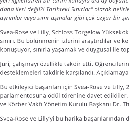
yeri ilgilendiren bir tarihi konuyla altı ay boyu
t
daha ileri değil?! Tarihteki Sınırlar” olarak belirle
e
ayrımlar veya sınır aşmalar gibi çok özgür bir ş
n
t
Svea-Rose ve Lilly, Schloss Torgelow Yüksekok
sınırı. Bu bölünmenin izlerini araştırdılar ve k
konuşuyor, sınırla yaşamak ve duygusal ile to
Jüri, çalışmayı özellikle takdir etti. Öğrencileri
desteklemeleri takdirle karşılandı. Açıklamaya
Bu etkileyici başarıları için Svea-Rose ve Lilly
parlamentosuna ödül törenine davet edildile
ve Körber Vakfı Yönetim Kurulu Başkanı Dr. T
Svea-Rose ve Lilly’yi bu harika başarılarından 