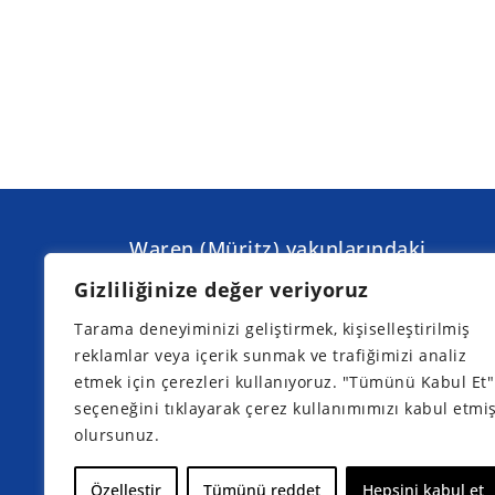
Waren (Müritz) yakınlarındaki
Torgelow am See'de düzenleyeceğim
Gizliliğinize değer veriyoruz
bir sonraki bilgilendirme günleri:
Tarama deneyiminizi geliştirmek, kişiselleştirilmiş
reklamlar veya içerik sunmak ve trafiğimizi analiz
etmek için çerezleri kullanıyoruz. "Tümünü Kabul Et"
seçeneğini tıklayarak çerez kullanımımızı kabul etmi
olursunuz.
Şimdi katılımınızı kaydedin
Özelleştir
Tümünü reddet
Hepsini kabul et