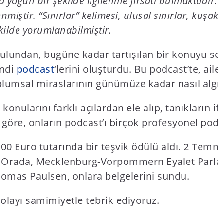
nca yoğun bir şekilde ilgilenme fırsatı bulmaktadı
nmiştir. “Sınırlar” kelimesi, ulusal sınırlar, kuşak 
ekilde yorumlanabilmiştir.
ulundan, bugüne kadar tartışılan bir konuyu se
endi
podcast
‘lerini oluşturdu. Bu podcast’te, ai
plumsal miraslarının günümüze kadar nasıl algı
n konularını farklı açılardan ele alıp, tanıkların
 göre, onların podcast’ı birçok profesyonel pod
, 200 Euro tutarında bir teşvik ödülü aldı. 2 Te
r. Orada, Mecklenburg-Vorpommern Eyalet Parl
homas Paulsen, onlara belgelerini sundu.
dolayı samimiyetle tebrik ediyoruz.