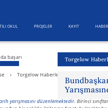
TILI OKUL
PROJELER
KAYIT
HABER
Torgelow Haberl
ise
Torgelow Haberleri
Bundbaşkanlığ
Bundbaşkan
Yarışmasın
arih yarışmasını düzenlemektedir
. Birinci sınıft