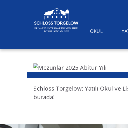
OKUL
YA
S
k
i
Suchen
p
t
Schloss Torgelow: Yatılı Okul ve L
o
burada!
c
o
n