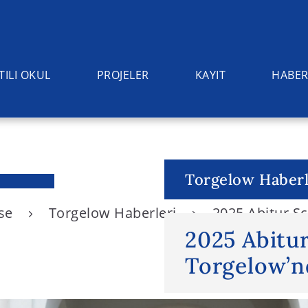
TILI OKUL
PROJELER
KAYIT
HABER
Torgelow Haberl
ise
Torgelow Haberleri
2025 Abitur Sc
2025 Abitur
Torgelow’nd