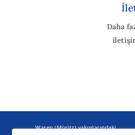
İl
Daha fa
iletiş
Waren (Müritz) yakınlarındaki
Torgelow am See'de düzenleyeceğim