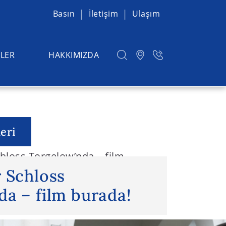
Basın
İletişim
Ulaşım
LER
HAKKIMIZDA
eri
hloss Torgelow’nda – film
 Schloss
a – film burada!