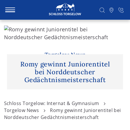
S
k
i
Suchen
p
t
Torgelow News
o
Romy gewinnt Juniorentitel
c
bei Norddeutscher
o
Gedächtnismeisterschaft
n
t
e
Schloss Torgelow: Internat & Gymnasium
n
Torgelow News
Romy gewinnt Juniorentitel bei
t
Norddeutscher Gedächtnismeisterschaft