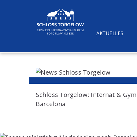
AKTUELLES
S
k
i
Suchen
p
t
Schloss Torgelow: Internat & G
o
Barcelona
c
o
n