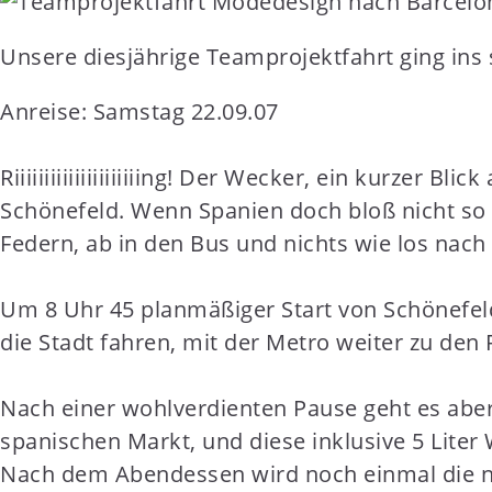
t
e
Unsere diesjährige Teamprojektfahrt ging in
n
t
Anreise: Samstag 22.09.07
Riiiiiiiiiiiiiiiiiiiiing! Der Wecker, ein kurzer
Schönefeld. Wenn Spanien doch bloß nicht so w
Federn, ab in den Bus und nichts wie los nach 
Um 8 Uhr 45 planmäßiger Start von Schönefeld
die Stadt fahren, mit der Metro weiter zu den 
Nach einer wohlverdienten Pause geht es aber
spanischen Markt, und diese inklusive 5 Lite
Nach dem Abendessen wird noch einmal die nä