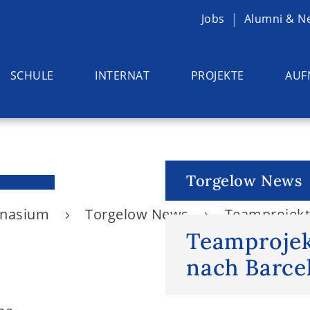
Jobs
Alumni & N
SCHULE
INTERNAT
PROJEKTE
AUF
Torgelow News
ymnasium
Torgelow News
Teamprojekt
Teamprojek
nach Barce