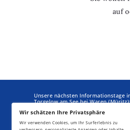
auf 
Unsere nächsten Informationstage i
Torgelow am See bei Waren (Müritz)
Wir schätzen Ihre Privatsphäre
Samstag,
Sonntag,
05.09.2026
04.10.2026
Wir verwenden Cookies, um Ihr Surferlebnis zu
Samstag,
Samstag,
verbessern, personalisierte Anzeigen oder Inhalte