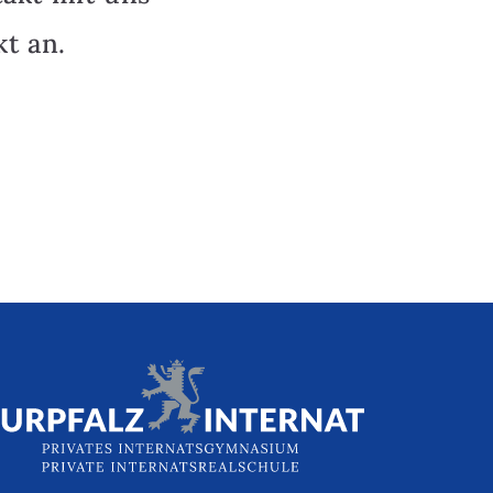
t an.