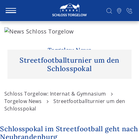
S
k
i
Suchen
p
Torgelow News
t
Streetfootballturnier um den
o
Schlosspokal
c
o
n
Schloss Torgelow: Internat & Gymnasium
t
Torgelow News
Streetfootballturnier um den
e
Schlosspokal
n
t
Schlosspokal im Streetfootball geht nach
Neubrandenburg