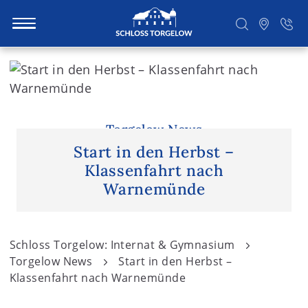
S
k
i
Suchen
p
t
Torgelow News
o
Start in den Herbst –
c
Klassenfahrt nach
o
Warnemünde
n
t
e
Schloss Torgelow: Internat & Gymnasium
n
Torgelow News
Start in den Herbst –
t
Klassenfahrt nach Warnemünde