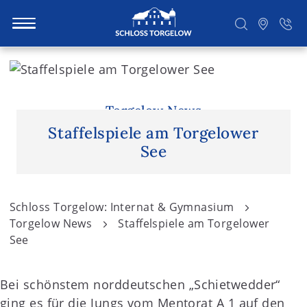
S
k
i
Suchen
p
Torgelow News
t
Staffelspiele am Torgelower
o
See
c
o
n
Schloss Torgelow: Internat & Gymnasium
t
Torgelow News
Staffelspiele am Torgelower
e
See
n
t
Bei schönstem norddeutschen „Schietwedder“
ging es für die Jungs vom Mentorat A 1 auf den