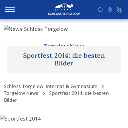
S
k
i
Suchen
p
Torgelow News
t
Sportfest 2014: die besten
o
Bilder
c
o
n
Schloss Torgelow: Internat & Gymnasium
t
Torgelow News
Sportfest 2014: die besten
e
Bilder
n
t