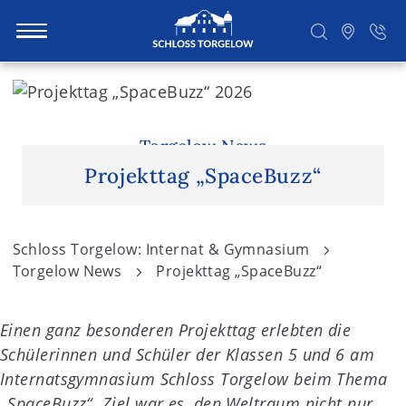
S
k
i
Suchen
p
Torgelow News
t
Projekttag „SpaceBuzz“
o
c
o
Schloss Torgelow: Internat & Gymnasium
n
Torgelow News
Projekttag „SpaceBuzz“
t
e
Einen ganz besonderen Projekttag erlebten die
n
Schülerinnen und Schüler der Klassen 5 und 6 am
t
Internatsgymnasium Schloss Torgelow beim Thema
„SpaceBuzz“. Ziel war es, den Weltraum nicht nur