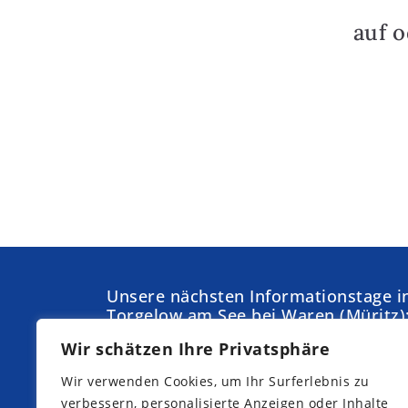
auf 
Unsere nächsten Informationstage i
Torgelow am See bei Waren (Müritz)
Wir schätzen Ihre Privatsphäre
Samstag,
Sonntag,
05.09.2026
04.10.2026
Wir verwenden Cookies, um Ihr Surferlebnis zu
Samstag,
Samstag,
verbessern, personalisierte Anzeigen oder Inhalte