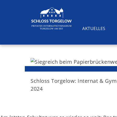
AKTUELLES
S
k
i
Suchen
p
t
Schloss Torgelow: Internat & G
o
2024
c
o
n