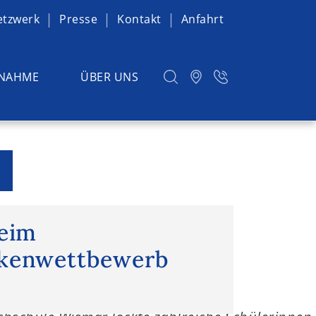
etzwerk
Presse
Kontakt
Anfahrt
NAHME
ÜBER UNS
eim Papierbrückenwettbewerb
beim
ckenwettbewerb