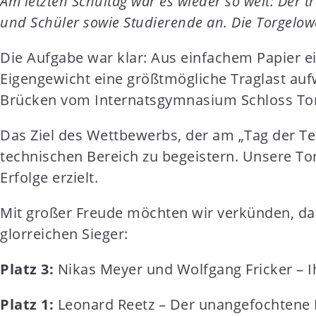
Am letzten Schultag war es wieder so weit: Der
t
und Schüler sowie Studierende an. Die Torgelowe
e
n
Die Aufgabe war klar: Aus einfachem Papier ei
t
Eigengewicht eine größtmögliche Traglast au
Brücken vom Internatsgymnasium Schloss To
Das Ziel des Wettbewerbs, der am „Tag der Tec
technischen Bereich zu begeistern. Unsere T
Erfolge erzielt.
Mit großer Freude möchten wir verkünden, das
glorreichen Sieger:
Platz 3:
Nikas Meyer und Wolfgang Fricker – Ih
Platz 1:
Leonard Reetz – Der unangefochtene K