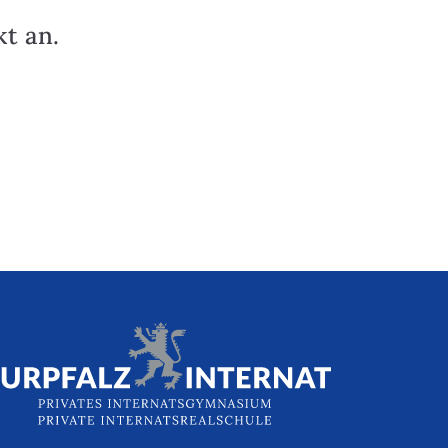
t an.