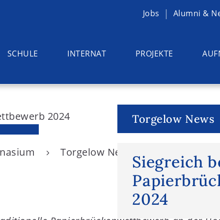
Jobs
Alumni & N
SCHULE
INTERNAT
PROJEKTE
AUF
Torgelow News
ymnasium
Torgelow News
Siegreich b
Siegreich 
Papierbrü
2024