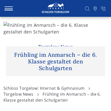
S
k
i
Suchen
p
t
Torgelow News
o
Frühling im Anmarsch – die 6.
c
Klasse gestaltet den
o
Schulgarten
n
t
e
Schloss Torgelow: Internat & Gymnasium
n
Torgelow News
Frühling im Anmarsch – die 6.
t
Klasse gestaltet den Schulgarten