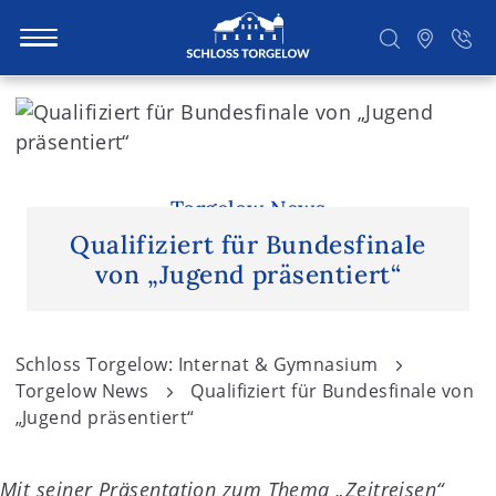
S
k
i
Suchen
p
t
Torgelow News
o
Qualifiziert für Bundesfinale
c
von „Jugend präsentiert“
o
n
t
Schloss Torgelow: Internat & Gymnasium
e
Torgelow News
Qualifiziert für Bundesfinale von
n
„Jugend präsentiert“
t
Mit seiner Präsentation zum Thema „Zeitreisen“