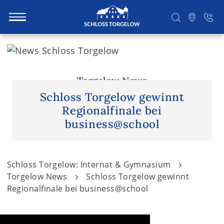
S
k
i
Suchen
p
Torgelow News
t
Schloss Torgelow gewinnt
o
Regionalfinale bei
c
business@school
o
n
t
Schloss Torgelow: Internat & Gymnasium
e
Torgelow News
Schloss Torgelow gewinnt
n
Regionalfinale bei business@school
t