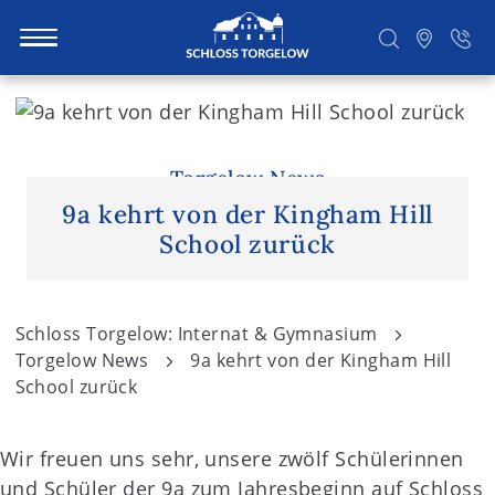
S
k
i
Suchen
p
Torgelow News
t
9a kehrt von der Kingham Hill
o
School zurück
c
o
n
Schloss Torgelow: Internat & Gymnasium
t
Torgelow News
9a kehrt von der Kingham Hill
e
School zurück
n
t
Wir freuen uns sehr, unsere zwölf Schülerinnen
und Schüler der 9a zum Jahresbeginn auf Schloss