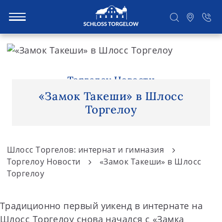
S
k
i
Suchen
p
Торгелоу Новости
t
«Замок Такеши» в Шлосс
o
Торгелоу
c
o
n
Шлосс Торгелов: интернат и гимназия
t
Торгелоу Новости
«Замок Такеши» в Шлосс
e
Торгелоу
n
t
Традиционно первый уикенд в интернате на
Шлосс Торгелоу снова начался с «Замка